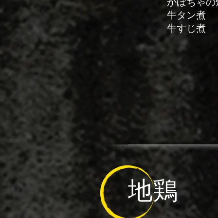
かぼちゃの
牛タン煮
牛す
地鶏