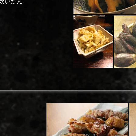
炊いたん
じ煮