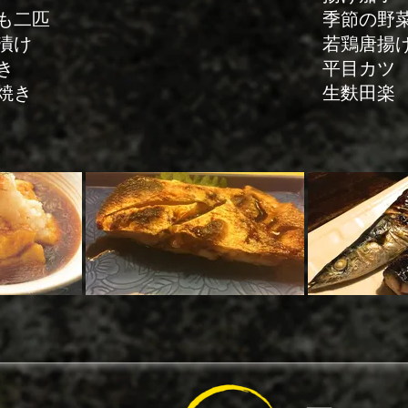
二匹
季節の野菜
漬け
若鶏唐揚
き
平目カツ
焼き
生麩