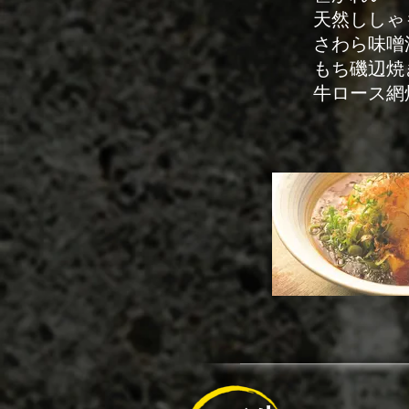
天然ししゃも
さわら味噌
もち磯辺焼
​ 牛ロース網