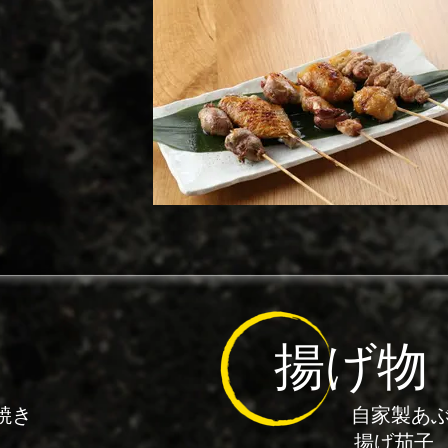
揚げ物
焼き
自家製あ
揚げ茄