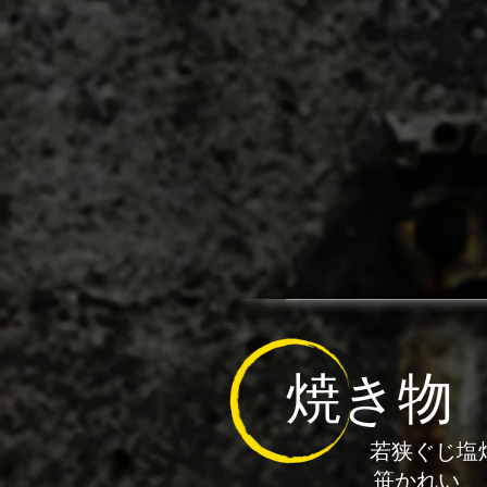
焼き物
若狭ぐじ塩
笹かれい