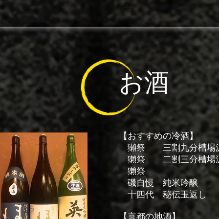
お酒​
​【おすすめの冷酒】
獺祭 三割九分槽場汲み
獺祭 二割三分槽場汲み
獺祭 一合1
磯自慢 純米吟醸 一
十四代 秘伝玉返し
【​京都の地酒】