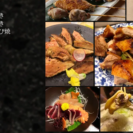
たき
たき
び焼
ポン