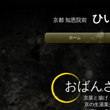
ひ
京都 知恩院前
ホーム
滋賀県で健康に育
い
おばん
京菜と
京の生