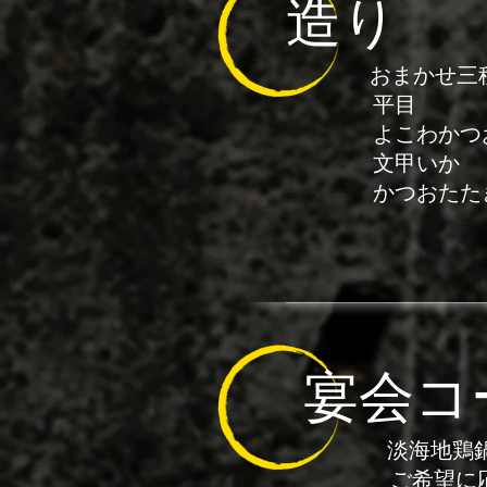
造り
おまかせ
平
よこわ
文甲いか
かつおたた
宴会コ
淡海地鶏
ご希望に応じて