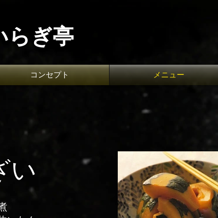
いらぎ亭
コンセプト
メニュー
てられた淡海地鶏と
​京都ならではのおばん
ざい
揚げ
湯葉煮