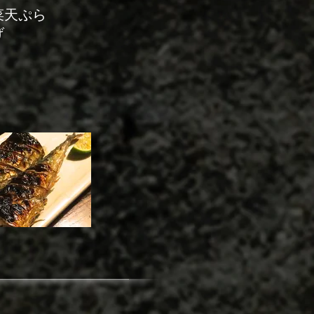
天ぷら
げ
田楽