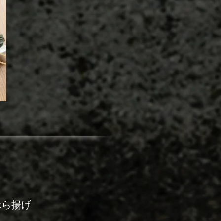
ぶら揚げ
子