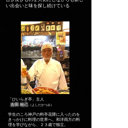
い出会いと味を探し続けている
「ひいらぎ亭」主人
吉田 桂己
（よしだかつみ）
学生のころ神戸の料亭花隈に入ったのを
きっかけに料理の世界へ。和洋両方の料
理を学びながら、２３歳で独立。