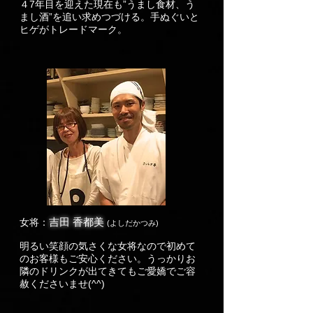
４7年目を迎えた現在も”うまし食材、う
まし酒”を追い求めつづける。手ぬぐいと
ヒゲがトレードマーク。
吉田 香都美
​女将：
(よしだかつみ)
明るい笑顔の気さくな女将なので初めて
のお客様もご安心ください。うっかりお
隣のドリンクが出てきてもご愛嬌でご容
赦くださいませ(^^)