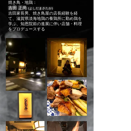
焼き鳥・地鶏：
吉田 正尚
(よしだまさたか)
吉田家長男、焼き鳥屋の店長経験を経
て、滋賀県淡海地鶏の養鶏所に勤め鶏を
学ぶ、知恩院前の進展に伴い店舗・料理
をプロデュースする